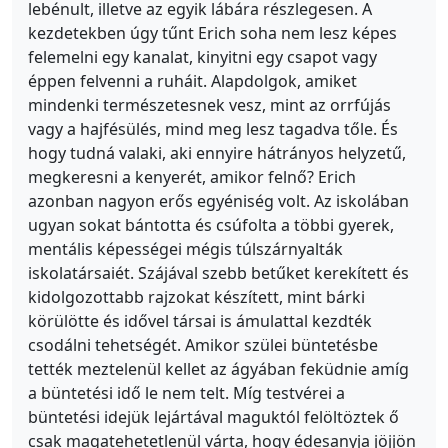
lebénult, illetve az egyik lábára részlegesen. A
kezdetekben úgy tűnt Erich soha nem lesz képes
felemelni egy kanalat, kinyitni egy csapot vagy
éppen felvenni a ruháit. Alapdolgok, amiket
mindenki természetesnek vesz, mint az orrfújás
vagy a hajfésülés, mind meg lesz tagadva tőle. És
hogy tudná valaki, aki ennyire hátrányos helyzetű,
megkeresni a kenyerét, amikor felnő? Erich
azonban nagyon erős egyéniség volt. Az iskolában
ugyan sokat bántotta és csúfolta a többi gyerek,
mentális képességei mégis túlszárnyalták
iskolatársaiét. Szájával szebb betűket kerekített és
kidolgozottabb rajzokat készített, mint bárki
körülötte és idővel társai is ámulattal kezdték
csodálni tehetségét. Amikor szülei büntetésbe
tették meztelenül kellet az ágyában feküdnie amíg
a büntetési idő le nem telt. Míg testvérei a
büntetési idejük lejártával maguktól felöltöztek ő
csak magatehetetlenül várta, hogy édesanyja jöjjön