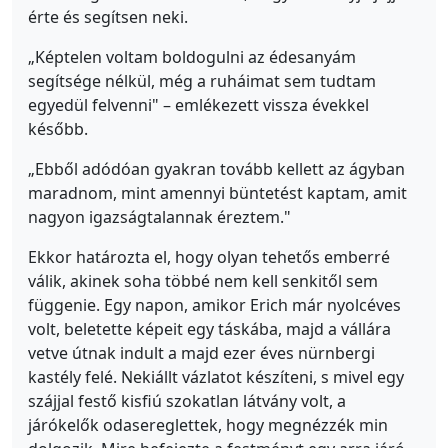
érte és segítsen neki.
„Képtelen voltam boldogulni az édesanyám
segítsége nélkül, még a ruháimat sem tudtam
egyedül felvenni" – emlékezett vissza évekkel
később.
„Ebből adódóan gyakran tovább kellett az ágyban
maradnom, mint amennyi büntetést kaptam, amit
nagyon igazságtalannak éreztem."
Ekkor határozta el, hogy olyan tehetős emberré
válik, akinek soha többé nem kell senkitől sem
függenie. Egy napon, amikor Erich már nyolcéves
volt, beletette képeit egy táskába, majd a vállára
vetve útnak indult a majd ezer éves nürnbergi
kastély felé. Nekiállt vázlatot készíteni, s mivel egy
szájjal festő kisfiú szokatlan látvány volt, a
járókelők odasereglettek, hogy megnézzék min