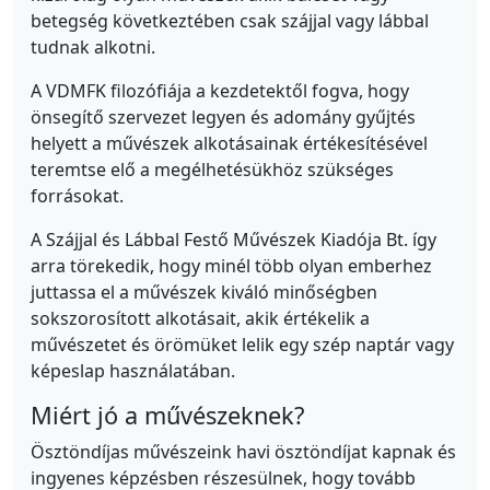
betegség következtében csak szájjal vagy lábbal
tudnak alkotni.
A VDMFK filozófiája a kezdetektől fogva, hogy
önsegítő szervezet legyen és adomány gyűjtés
helyett a művészek alkotásainak értékesítésével
teremtse elő a megélhetésükhöz szükséges
forrásokat.
A Szájjal és Lábbal Festő Művészek Kiadója Bt. így
arra törekedik, hogy minél több olyan emberhez
juttassa el a művészek kiváló minőségben
sokszorosított alkotásait, akik értékelik a
művészetet és örömüket lelik egy szép naptár vagy
képeslap használatában.
Miért jó a művészeknek?
Ösztöndíjas művészeink havi ösztöndíjat kapnak és
ingyenes képzésben részesülnek, hogy tovább