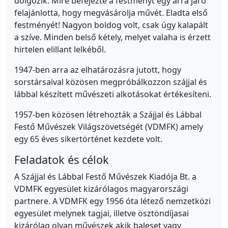
dolgozik. Mire befejezte a festményt egy arra járó
felajánlotta, hogy megvásárolja művét. Eladta első
festményét! Nagyon boldog volt, csak úgy kalapált
a szíve. Minden belső kétely, melyet valaha is érzett
hirtelen elillant lelkéből.
1947-ben arra az elhatározásra jutott, hogy
sorstársaival közösen megpróbálkozzon szájjal és
lábbal készített művészeti alkotásokat értékesíteni.
1957-ben közösen létrehozták a Szájjal és Lábbal
Festő Művészek Világszövetségét (VDMFK) amely
egy 65 éves sikertörténet kezdete volt.
Feladatok és célok
A Szájjal és Lábbal Festő Művészek Kiadója Bt. a
VDMFK egyesület kizárólagos magyarországi
partnere. A VDMFK egy 1956 óta létező nemzetközi
egyesület melynek tagjai, illetve ösztöndíjasai
kizárólag olyan művészek akik baleset vagy