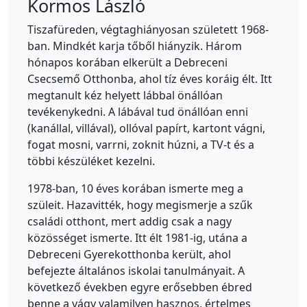
Kormos László
Tiszafüreden, végtaghiányosan született 1968-
ban. Mindkét karja tőből hiányzik. Három
hónapos korában elkerült a Debreceni
Csecsemő Otthonba, ahol tíz éves koráig élt. Itt
megtanult kéz helyett lábbal önállóan
tevékenykedni. A lábával tud önállóan enni
(kanállal, villával), ollóval papírt, kartont vágni,
fogat mosni, varrni, zoknit húzni, a TV-t és a
többi készüléket kezelni.
1978-ban, 10 éves korában ismerte meg a
szüleit. Hazavitték, hogy megismerje a szűk
családi otthont, mert addig csak a nagy
közösséget ismerte. Itt élt 1981-ig, utána a
Debreceni Gyerekotthonba került, ahol
befejezte általános iskolai tanulmányait. A
következő években egyre erősebben ébred
benne a vágy valamilyen hasznos, értelmes