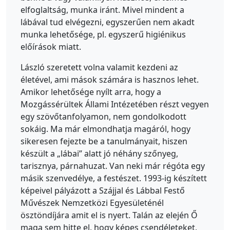
elfoglaltság, munka iránt. Mivel mindent a
lábával tud elvégezni, egyszerűen nem akadt
munka lehetősége, pl. egyszerű higiénikus
előírások miatt.
László szeretett volna valamit kezdeni az
életével, ami mások számára is hasznos lehet.
Amikor lehetősége nyílt arra, hogy a
Mozgássérültek Állami Intézetében részt vegyen
egy szövőtanfolyamon, nem gondolkodott
sokáig. Ma már elmondhatja magáról, hogy
sikeresen fejezte be a tanulmányait, hiszen
készült a „lábai” alatt jó néhány szőnyeg,
tarisznya, párnahuzat. Van neki már régóta egy
másik szenvedélye, a festészet. 1993-ig készített
képeivel pályázott a Szájjal és Lábbal Festő
Művészek Nemzetközi Egyesületénél
ösztöndíjára amit el is nyert. Talán az elején Ő
maga sem hitte el, hogy képes csendéleteket,