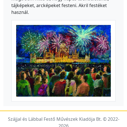
tájképeket, arcképeket festeni. Akril festéket
használ.
Szájjal és Lábbal Festő Művészek Kiadója Bt. © 2022-
2026